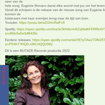
neer van de
hele song. Eugenie Monaco danst elke avond met jou om het leven
Vanaf dit schrijven is de release van de nieuwe song van Eugénie 
kunnen de
luisteraars met haar eventjes terug naar de tijd van toen.
Youtube:
https://youtu.be/aZGhmRalFc8
Spotify;
https://open.spotify.com/track/2kH4tuVvKZqNwlbFERRbXV
si=d8dc5a5e3df6426c
Eerdere releases:
https://open.spotify.com/artist/397pTAie27DMZ
si=P5XK77lHQ0-s3KLHQQU9tQ
Dit is een MUTAZE-Records productie 2022
Facebook