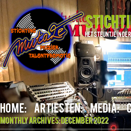
STICHT
het steuntje in d
HOME:
ARTIESTEN:
MEDIA:
Monthly Archives:
december 2022