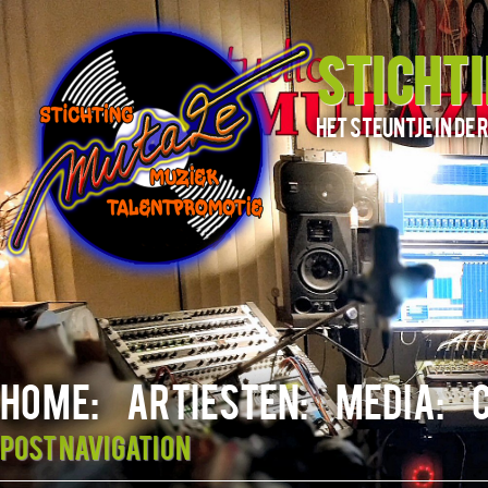
STICHT
het steuntje in d
HOME:
ARTIESTEN:
MEDIA:
Post navigation