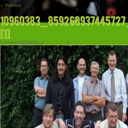
← Previous
10960383_859260937445727
[1]
Published
09/20/2015
at
1440 × 900
in
CD presentatie SONNY BOYS ui