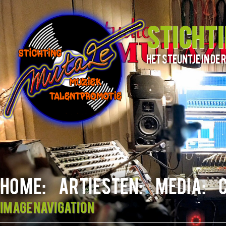
STICHT
het steuntje in d
HOME:
ARTIESTEN:
MEDIA:
Image navigation