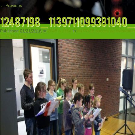
← Previous
12487198_1139711099381040
Published
01/21/2016
at
2048 × 1154
in
MUTAZE succes op evenemen
ETTEN-LEUR