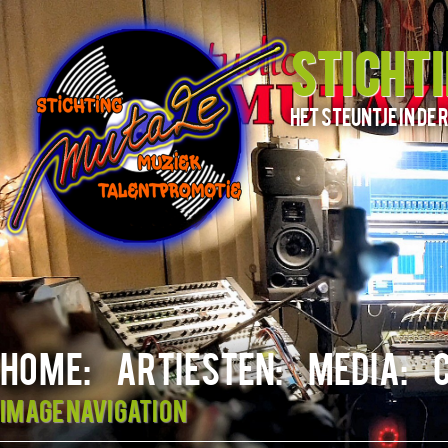
STICHT
het steuntje in d
HOME:
ARTIESTEN:
MEDIA:
Image navigation