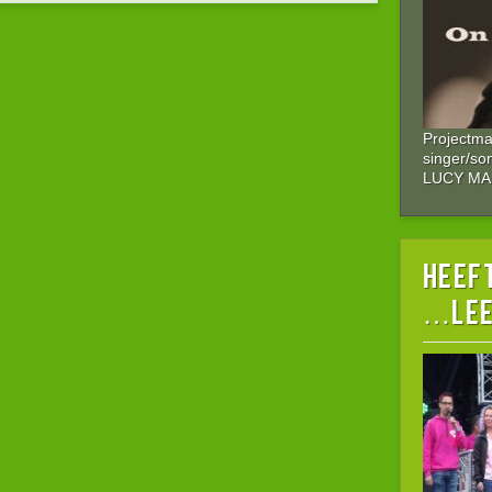
Projectm
singer/so
LUCY M
HEEFT
…lee