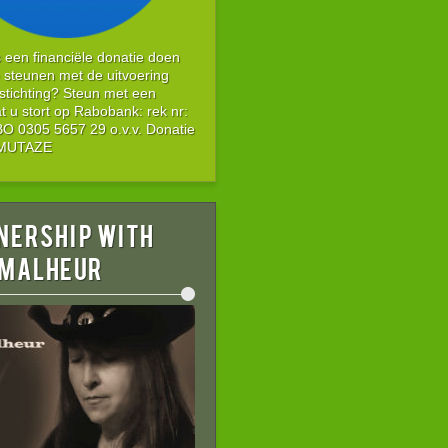
s een financiële donatie doen
 steunen met de uitvoering
stichting? Steun met een
t u stort op Rabobank: rek nr:
 0305 5657 29 o.v.v. Donatie
g MUTAZE
nership with
 MALHEUR