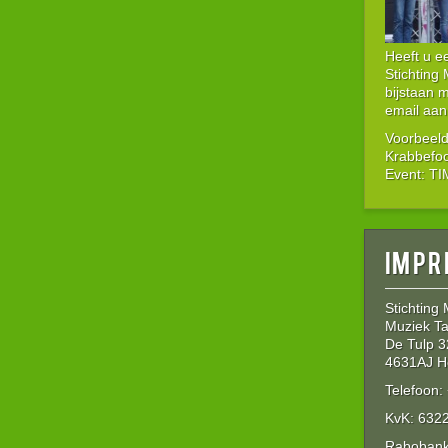
Heeft u 
Stichting
bijstaan 
email aan
Voorbeeld
Krabbefo
Event: T
Impr
Stichting
Muziek Ta
De Tulp 3
4631AJ H
Telefoon
KvK: 632
Rabobank: