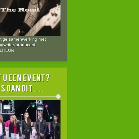
atige samenwerking met
ngwriter/producent
ALHEUR
 U EEN EVENT?
s dan dit….