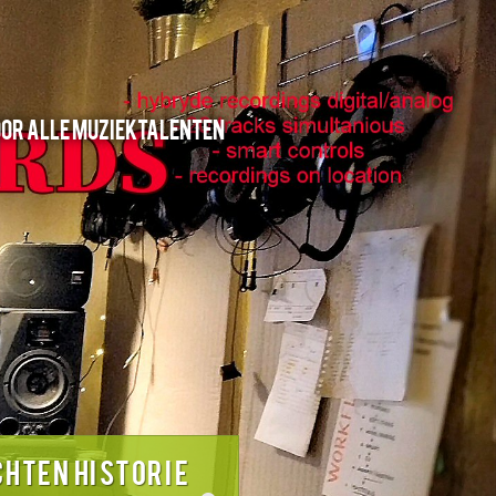
oor alle muziektalenten
CHTEN HISTORIE