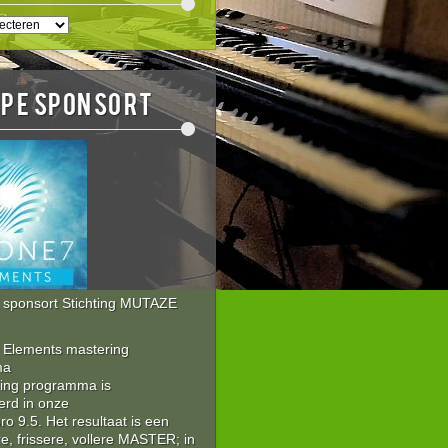
EN
E
OPE sponsort
sponsort Stichting MUTAZE
Elements mastering
ma
ring programma is
erd in onze
 9.5. Het resultaat is een
re, frissere, vollere MASTER; in