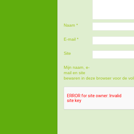
Naam
*
E-mail
*
Site
Mijn naam, e-
mail en site
bewaren in deze browser voor de vol