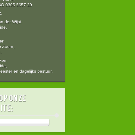
O 0305 5657 29
:
an der Wijst
ide,
er
p Zoom,
.
Aken
ide,
ester en dagelijks bestuur.
op onze
ite: