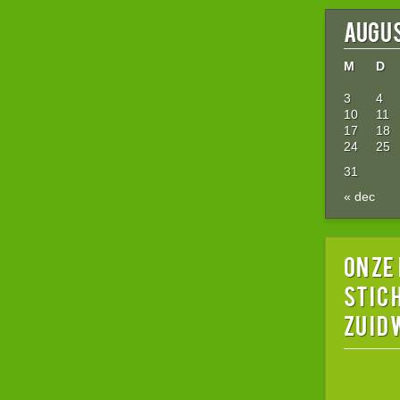
augus
M
D
3
4
10
11
17
18
24
25
31
« dec
Onze
stic
Zuid