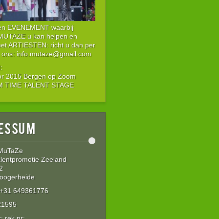
een EVENEMENT waarbij
 MUTAZE u kan helpen en
met ARTIESTEN: richt u dan per
 ons: info.mutaze@gmail.com
:
or 2015 Bergen op Zoom
IM TIME TALENT STAGE
essum
 MuTaZe
lentpromotie Zeeland
2
oogerheide
: +31 649361776
21595
 rek nr: