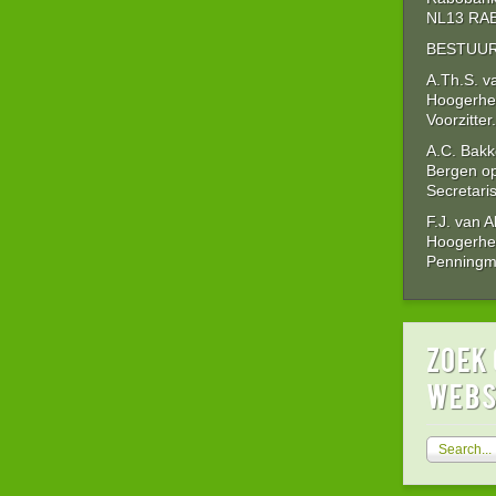
NL13 RAB
BESTUUR
A.Th.S. v
Hoogerhe
Voorzitter.
A.C. Bakk
Bergen o
Secretaris
F.J. van 
Hoogerhe
Penningme
zoek 
webs