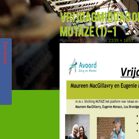
Vrijdagmiddag op
Mutaze (1)-1
Published
07/14/2016
at
2339 × 1653
i
Facebook