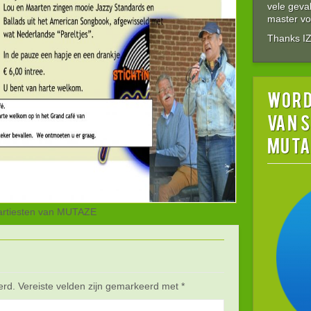
vele gev
master vol
Thanks I
word
van 
MUTA
 artiesten van MUTAZE
erd.
Vereiste velden zijn gemarkeerd met
*