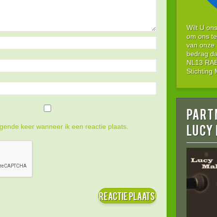
Wilt U on
om ons te
van onze 
bedrag da
NL13 RABO
Stichtin
Part
LUCY
gende keer wanneer ik een reactie plaats.