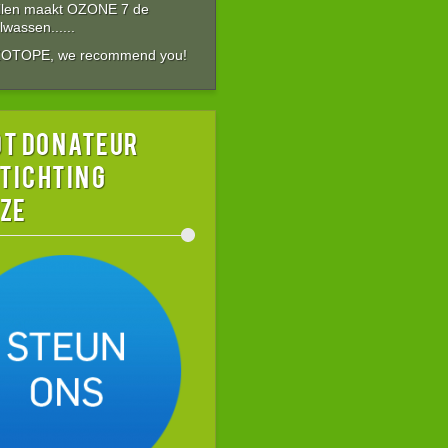
allen maakt OZONE 7 de
wassen......
ZOTOPE, we recommend you!
t donateur
stichting
ZE