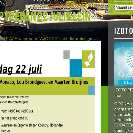
BERICHT
treden 22 juli klein
HISTORI
IZOT
n
MUTAZE weer naar “AVOORD” met div. artiesten
IZOTOPE 
met
OZONE 7 
program
dit maste
geïnstalle
CUBASEpro
duidelijke