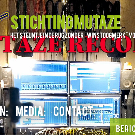
STICHTING MUTAZE
het steuntje in de rug zonder "winstoogmerk" v
N:
MEDIA:
CONTACT:
BERI