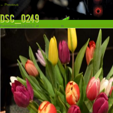
← Previous
DSC_0249
Published
03/18/2017
at
4608 × 3072
in
TOPAVOND BIJ WOONZORG