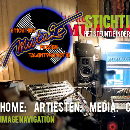
STICHT
het steuntje in d
HOME:
ARTIESTEN:
MEDIA:
Image navigation