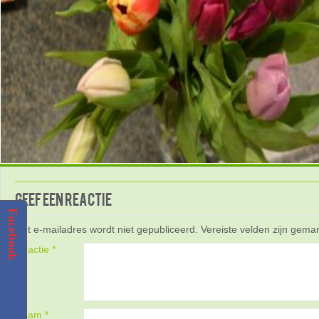
Geef een reactie
Facebook
Het e-mailadres wordt niet gepubliceerd.
Vereiste velden zijn gem
Reactie
*
Naam
*