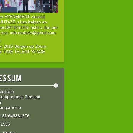
een EVENEMENT waarbij
 MUTAZE u kan helpen en
met ARTIESTEN: richt u dan per
 ons: info.mutaze@gmail.com
:
or 2015 Bergen op Zoom
IM TIME TALENT STAGE
essum
 MuTaZe
lentpromotie Zeeland
2
oogerheide
: +31 649361776
21595
 rek nr: