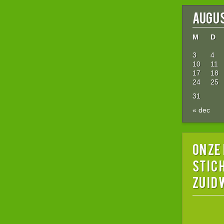
augus
M
D
3
4
10
11
17
18
24
25
31
« dec
Onze
stic
Zuid