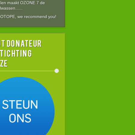
allen maakt OZONE 7 de
wassen......
ZOTOPE, we recommend you!
t donateur
stichting
ZE