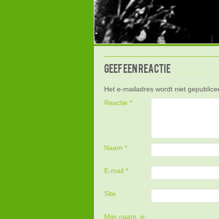
Geef een reactie
Het e-mailadres wordt niet gepublice
Reactie
*
Naam
*
E-mail
*
Site
Mijn naam, e-