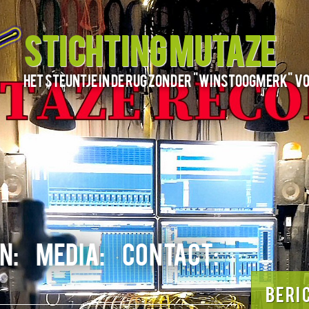
STICHTING MUTAZE
het steuntje in de rug zonder "winstoogmerk" v
N:
MEDIA:
CONTACT:
BERI