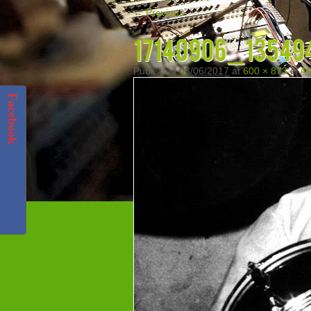
← Previous
17140906_13549
Published
03/06/2017
at
600 × 873
in
AR
Facebook