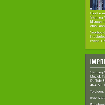
Heeft u 
Stichting
bijstaan 
email aan
Voorbeeld
Krabbefo
Event: T
Impr
Stichting
Muziek Ta
De Tulp 3
4631AJ H
Telefoon
KvK: 632
Rabobank: