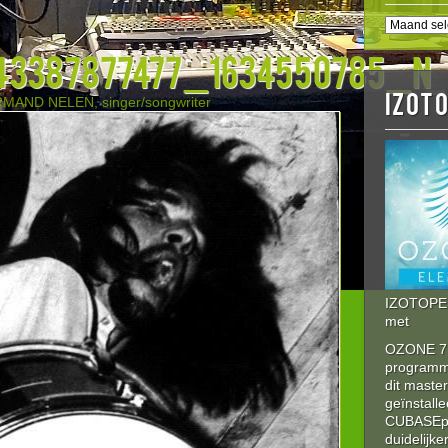
Next →
BERICHT
HISTORI
43387877477_1634550785_n
IZOT
MAND NELEN, singer/songwriter
IZOTOPE 
met
OZONE 7 
program
dit maste
geïnstalle
CUBASEpro
duidelijke