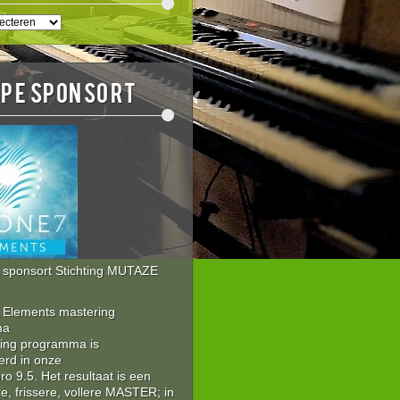
EN
E
OPE sponsort
sponsort Stichting MUTAZE
Elements mastering
ma
ring programma is
erd in onze
 9.5. Het resultaat is een
re, frissere, vollere MASTER; in