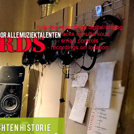
oor alle muziektalenten
CHTEN HISTORIE