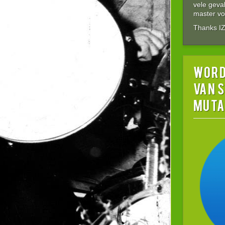
vele gev
master vol
Thanks I
word
van 
MUTA