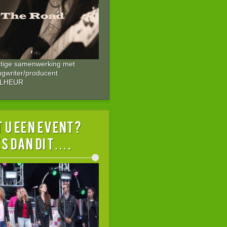
atige samenwerking met
ngwriter/producent
ALHEUR
 U EEN EVENT?
s dan dit….