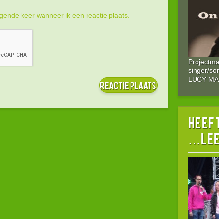
gende keer wanneer ik een reactie plaats.
Projectm
singer/so
LUCY M
HEEFT
…lee