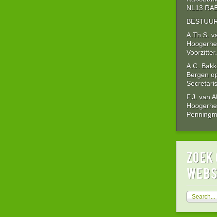
NL13 RAB
BESTUUR
A.Th.S. v
Hoogerhe
Voorzitter.
A.C. Bakk
Bergen o
Secretaris
F.J. van 
Hoogerhe
Penningme
zoek 
webs