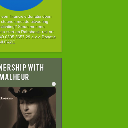
s een financiële donatie doen
 steunen met de uitvoering
stichting? Steun met een
t u stort op Rabobank: rek nr:
 0305 5657 29 o.v.v. Donatie
g MUTAZE
nership with
 MALHEUR