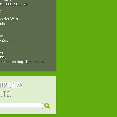
O 0305 5657 29
:
an der Wijst
ide,
er
p Zoom,
.
Aken
ide,
ester en dagelijks bestuur.
op onze
ite: