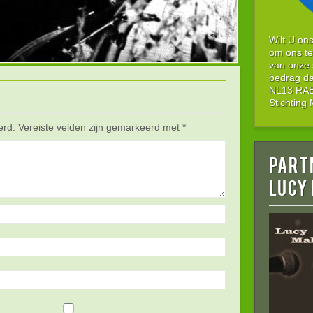
Wilt U on
om ons te
van onze 
bedrag da
NL13 RABO
Stichtin
erd.
Vereiste velden zijn gemarkeerd met
*
Part
LUCY