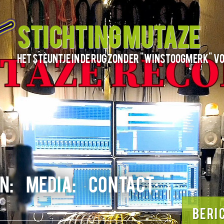
STICHTING MUTAZE
het steuntje in de rug zonder "winstoogmerk" v
N:
MEDIA:
CONTACT:
BERI