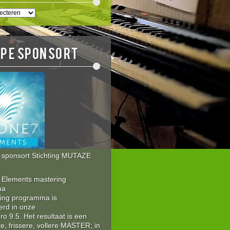
EN
E
OPE sponsort
sponsort Stichting MUTAZE
Elements mastering
ma
ring programma is
erd in onze
 9.5. Het resultaat is een
re, frissere, vollere MASTER; in