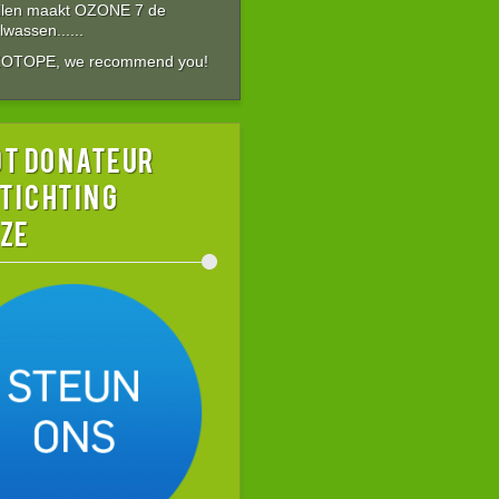
allen maakt OZONE 7 de
wassen......
ZOTOPE, we recommend you!
t donateur
stichting
ZE