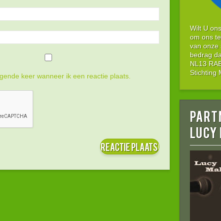
Wilt U on
om ons te
van onze 
bedrag da
NL13 RABO
Stichtin
gende keer wanneer ik een reactie plaats.
Part
LUCY