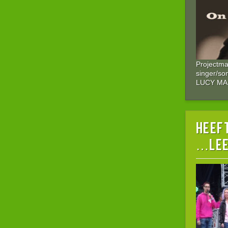
Projectm
singer/so
LUCY M
HEEFT
…lee