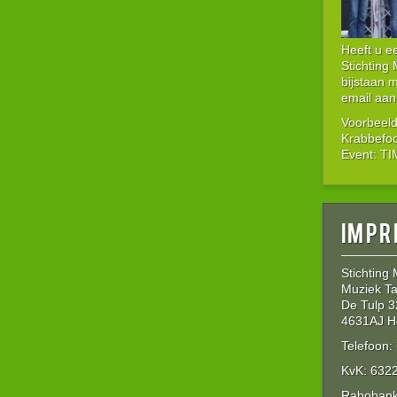
Heeft u 
Stichting
bijstaan 
email aan
Voorbeeld
Krabbefo
Event: T
Impr
Stichting
Muziek Ta
De Tulp 3
4631AJ H
Telefoon
KvK: 632
Rabobank: