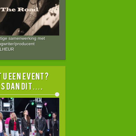
atige samenwerking met
ngwriter/producent
ALHEUR
 U EEN EVENT?
s dan dit….