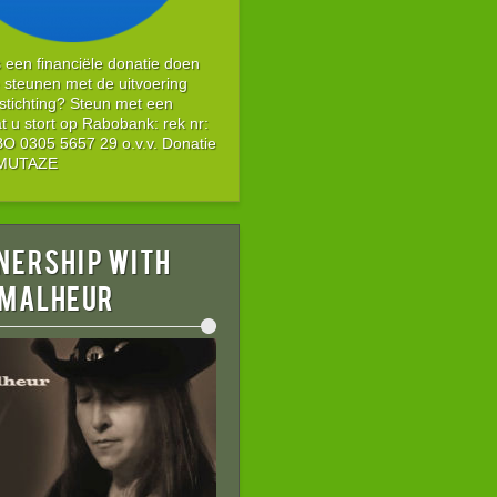
s een financiële donatie doen
 steunen met de uitvoering
stichting? Steun met een
t u stort op Rabobank: rek nr:
 0305 5657 29 o.v.v. Donatie
g MUTAZE
nership with
 MALHEUR