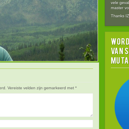
vele gev
master vol
Thanks I
word
van 
MUTA
erd.
Vereiste velden zijn gemarkeerd met
*