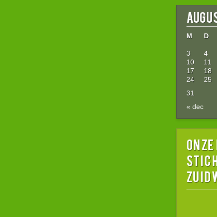
augus
M
D
3
4
10
11
17
18
24
25
31
« dec
Onze
stic
Zuid