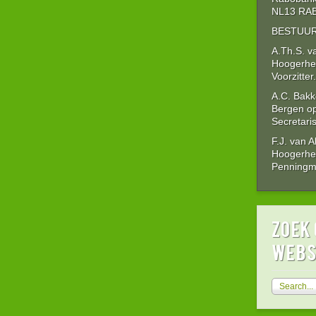
NL13 RAB
BESTUUR
A.Th.S. v
Hoogerhe
Voorzitter.
A.C. Bakk
Bergen o
Secretaris
F.J. van 
Hoogerhe
Penningme
zoek 
webs