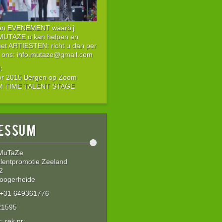
een EVENEMENT waarbij
 MUTAZE u kan helpen en
met ARTIESTEN: richt u dan per
 ons: info.mutaze@gmail.com
:
or 2015 Bergen op Zoom
IM TIME TALENT STAGE
essum
 MuTaZe
lentpromotie Zeeland
2
oogerheide
: +31 649361776
21595
 rek nr: