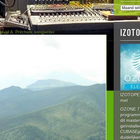
BERICHT
HISTORI
IZOT
avid A. Pritchett, songwriter
IZOTOPE 
met
OZONE 7 
program
dit maste
geïnstalle
CUBASEpro
duidelijke