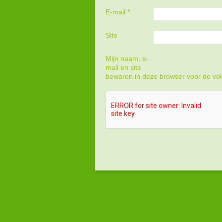
E-mail
*
Site
Mijn naam, e-
mail en site
bewaren in deze browser voor de vol