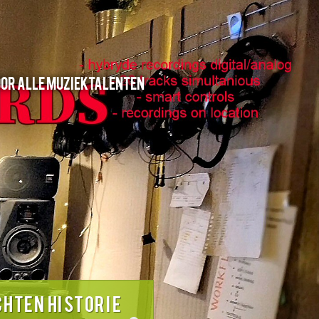
oor alle muziektalenten
CHTEN HISTORIE