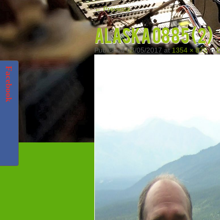
← Previous
Alaska 0885 (2)
Published
03/05/2017
at
1354 × 875
in
D
Facebook