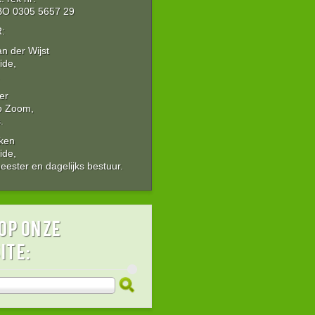
O 0305 5657 29
:
an der Wijst
ide,
er
p Zoom,
.
Aken
ide,
ester en dagelijks bestuur.
op onze
ite: