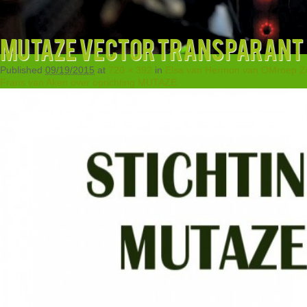
mutaze VECTOR TRANSPARANT
Published
09/19/2015
at
720 × 392
in
Elsa van Hermon van OMroep Ze
Frans van Aken over oprichting MUTAZE