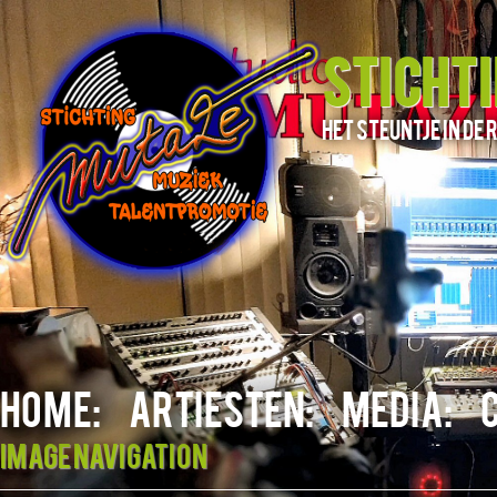
STICHT
het steuntje in d
HOME:
ARTIESTEN:
MEDIA:
Image navigation