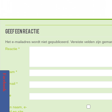
Geef een reactie
Het e-mailadres wordt niet gepubliceerd.
Vereiste velden zijn gem
Reactie
*
Naam
*
Facebook
E-mail
*
Site
Mijn naam, e-
mail en site