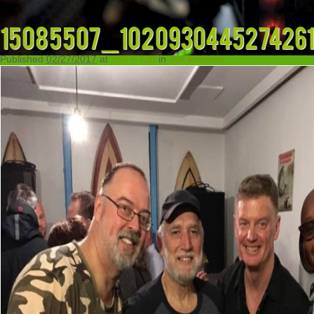
15085507_102093044527426
Published
02/27/2017
at
960 × 720
in
Jeff Wisnom