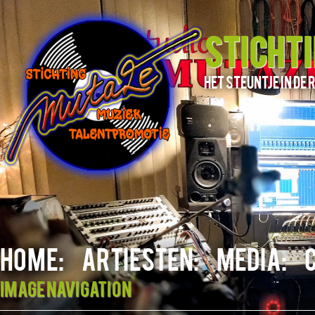
STICHT
het steuntje in d
HOME:
ARTIESTEN:
MEDIA:
Image navigation