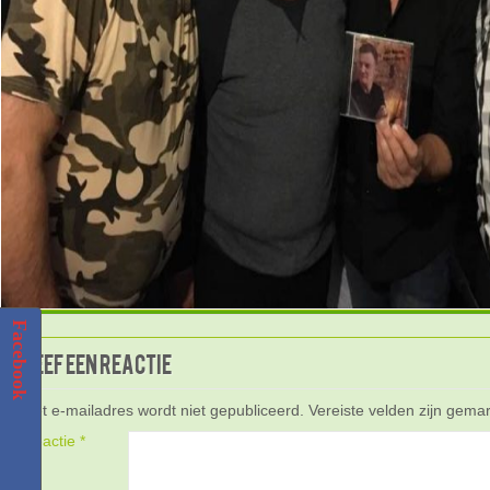
Facebook
Geef een reactie
Het e-mailadres wordt niet gepubliceerd.
Vereiste velden zijn gem
Reactie
*