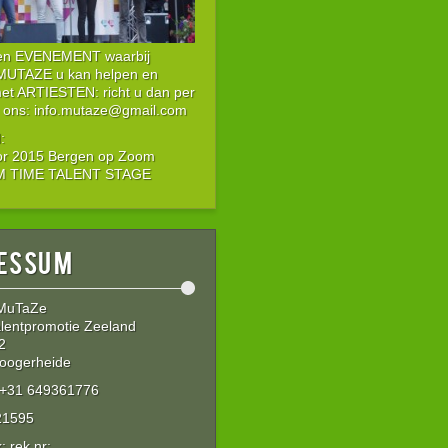
een EVENEMENT waarbij
 MUTAZE u kan helpen en
met ARTIESTEN: richt u dan per
 ons: info.mutaze@gmail.com
:
or 2015 Bergen op Zoom
IM TIME TALENT STAGE
essum
 MuTaZe
lentpromotie Zeeland
2
oogerheide
: +31 649361776
21595
 rek nr: