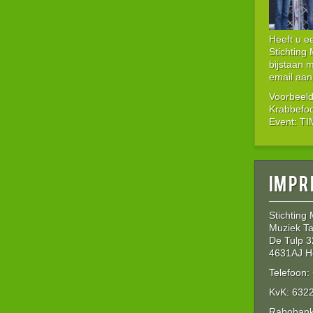
Heeft u 
Stichting
bijstaan 
email aan
Voorbeeld
Krabbefo
Event: T
Impr
Stichting
Muziek Ta
De Tulp 3
4631AJ H
Telefoon
KvK: 632
Rabobank: