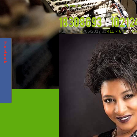
← Previous
18308693_1021
Published
05/05/2017
at
411 × 640
in
M
Facebook