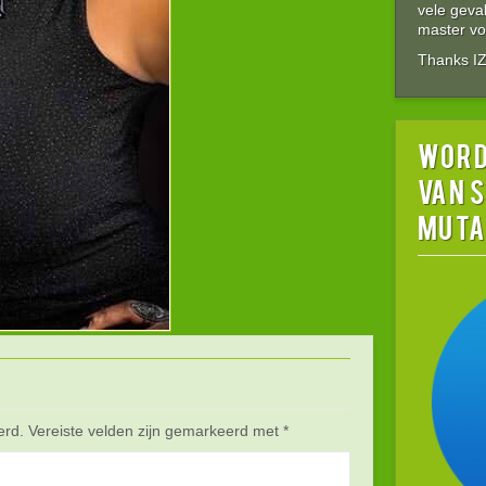
vele gev
master vol
Thanks I
word
van 
MUTA
erd.
Vereiste velden zijn gemarkeerd met
*