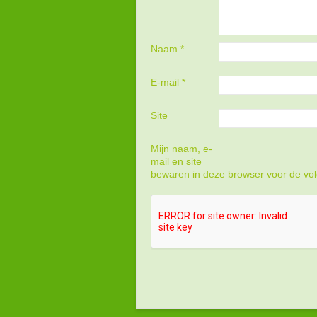
Naam
*
E-mail
*
Site
Mijn naam, e-
mail en site
bewaren in deze browser voor de vol