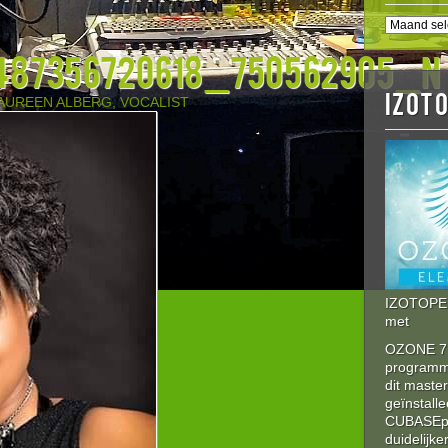
BERICHT
HISTORI
2487356720618_750562905_n
IZOT
AUREEN ALBERG, VOCALIST
IZOTOPE 
met
OZONE 7 
program
dit maste
geïnstalle
CUBASEpro
duidelijke