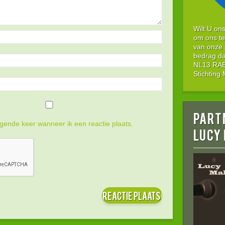
Wilt U on
om ons te
van onze 
bedrag da
NL13 RABO
Stichtin
Part
gende keer wanneer ik een reactie plaats.
LUCY