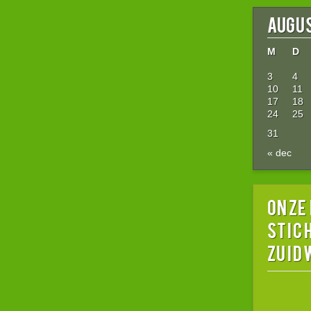
augus
M
D
3
4
10
11
17
18
24
25
31
« dec
Onze
stic
Zuid