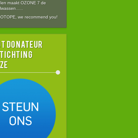
allen maakt OZONE 7 de
wassen......
ZOTOPE, we recommend you!
t donateur
stichting
ZE