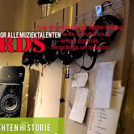
oor alle muziektalenten
CHTEN HISTORIE