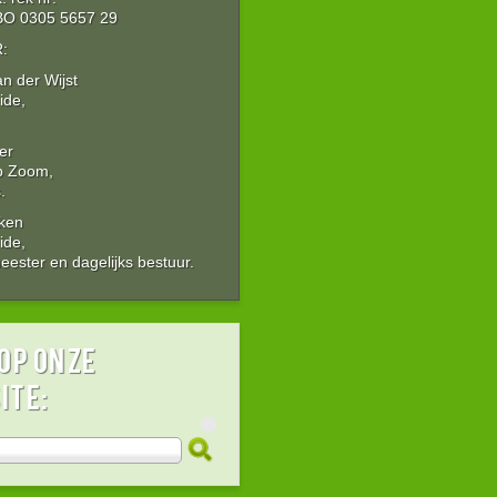
O 0305 5657 29
:
an der Wijst
ide,
er
p Zoom,
.
Aken
ide,
ester en dagelijks bestuur.
op onze
ite: