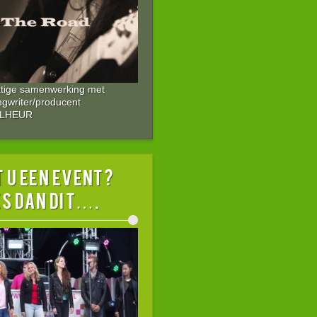
atige samenwerking met
ngwriter/producent
ALHEUR
 U EEN EVENT?
s dan dit….