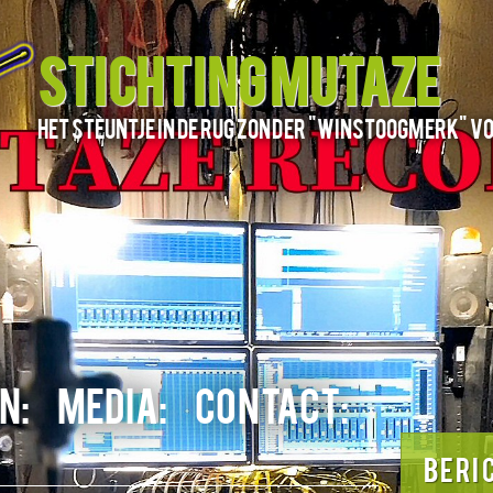
STICHTING MUTAZE
het steuntje in de rug zonder "winstoogmerk" v
N:
MEDIA:
CONTACT:
BERI