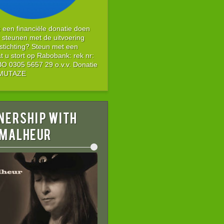
s een financiële donatie doen
 steunen met de uitvoering
stichting? Steun met een
t u stort op Rabobank: rek nr:
 0305 5657 29 o.v.v. Donatie
g MUTAZE
nership with
 MALHEUR