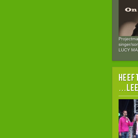
Projectm
singer/so
LUCY M
HEEFT
…lee