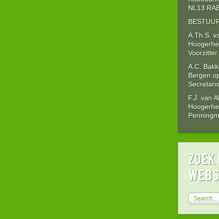
NL13 RAB
BESTUUR
A.Th.S. v
Hoogerhe
Voorzitter.
A.C. Bakk
Bergen o
Secretaris
F.J. van 
Hoogerhe
Penningme
zoek 
webs