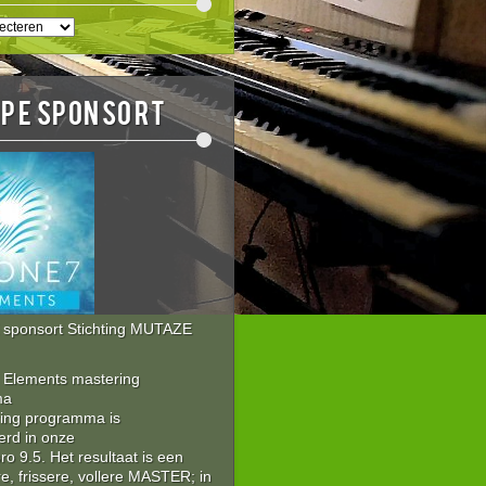
EN
E
OPE sponsort
sponsort Stichting MUTAZE
Elements mastering
ma
ring programma is
erd in onze
 9.5. Het resultaat is een
re, frissere, vollere MASTER; in