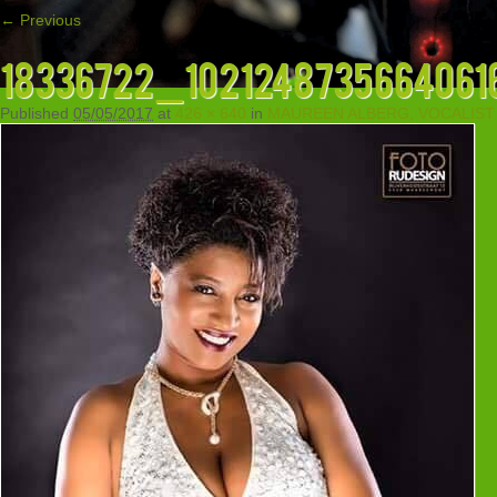
← Previous
18336722_102124873566406
Published
05/05/2017
at
426 × 640
in
MAUREEN ALBERG, VOCALIST