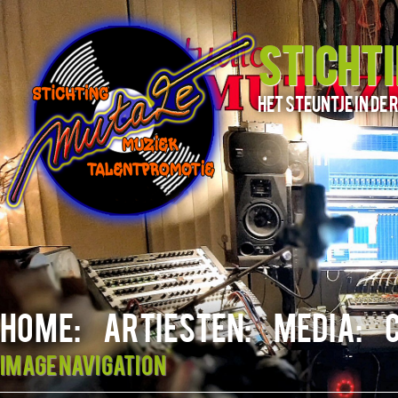
STICHT
het steuntje in d
HOME:
ARTIESTEN:
MEDIA:
Image navigation