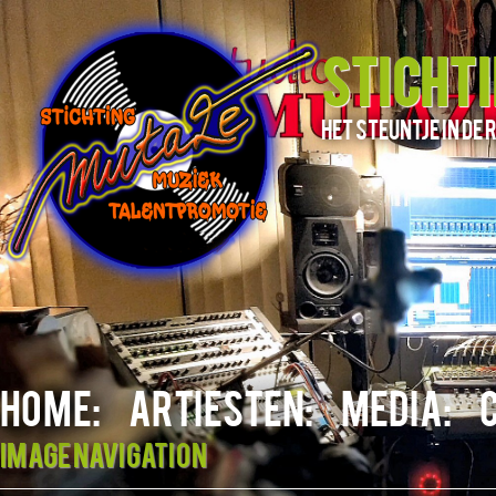
STICHT
het steuntje in d
HOME:
ARTIESTEN:
MEDIA:
Image navigation