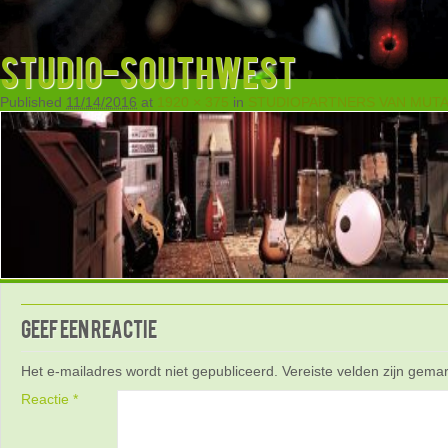
studio-southwest
Published
11/14/2016
at
1920 × 375
in
STUDIOPARTNERS VAN MUTA
Geef een reactie
Het e-mailadres wordt niet gepubliceerd.
Vereiste velden zijn gem
Reactie
*