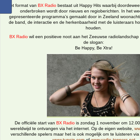
Het format van
BX Radio
bestaat uit Happy Hits waarbij doordewee
onderbroken wordt door nieuws en regioberichten. In het 
gepresenteerde programma’s gemaakt door in Zeeland woonacht
de band, de interactie en de herkenbaarheid met de luisteraars ho
houden.
BX Radio
wil een positieve noot aan het Zeeuwse radiolandscha
de slogan:
Be Happy, Be Xtra!
De officiële start van
BX Radio
is zondag 1 november om 12.00
wereldwijd te ontvangen via het internet. Op de eigen website,
ww
verschillende spelers maar het is ook mogelijk om te luisteren via
www.tunein.com
of
www.radio-toppers.net