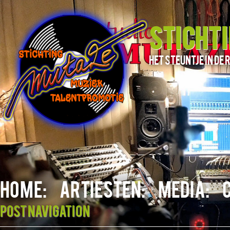
STICHT
het steuntje in d
HOME:
ARTIESTEN:
MEDIA:
Post navigation