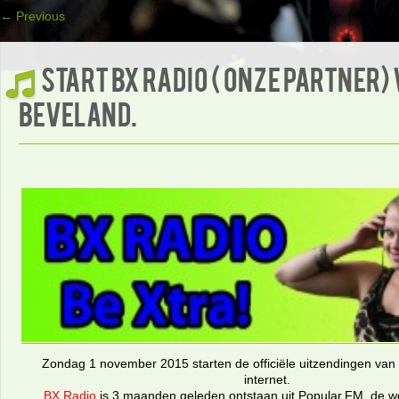
←
Previous
Start BX Radio ( onze partner)
Beveland.
Zondag 1 november 2015 starten de officiële uitzendingen van
internet.
BX Radio
is 3 maanden geleden ontstaan uit Popular.FM, de 