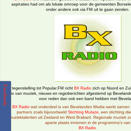
aspiraties had om als lokale omroep voor de gemeenten Borsele
onder andere ook via FM uit te gaan zenden.
Facebook
In tegenstelling tot Popular.FM richt
BX Radio
zich op Noord en Zu
mix van muziek, nieuws en regioberichten afgestemd op Bevelande
voor reden dan ook een band hebben met Bevela
BX Radio
wat onderdeel is van Bevelanden Media werkt samen 
partners zoals bijvoorbeeld
Stichting Mutaze
, een stichting di
muziektalenten uit Zeeland en West Brabant. Regionale muziek z
aparte plaats innemen in de programma’s van
BX Radio
.