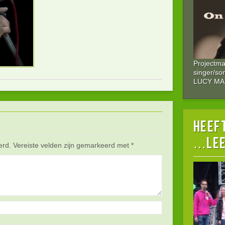
Projectm
singer/so
LUCY M
HEEFT
…lee
erd.
Vereiste velden zijn gemarkeerd met
*