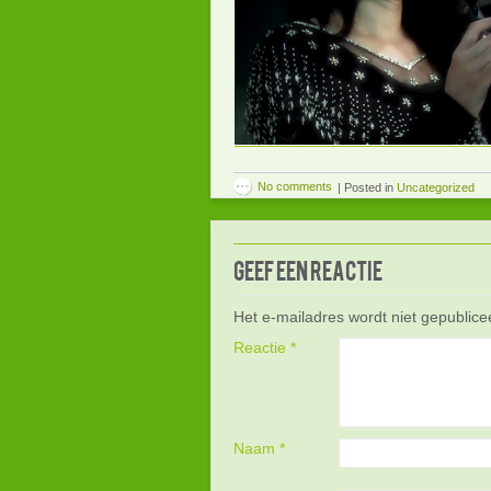
No comments
|
Posted in
Uncategorized
Geef een reactie
Het e-mailadres wordt niet gepublice
Reactie
*
Naam
*