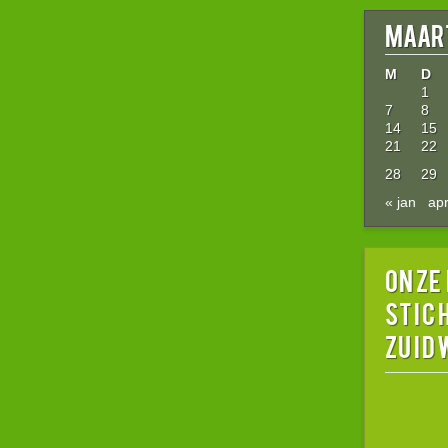
maart
M
D
1
7
8
14
15
21
22
28
29
« jan
apr
Onze
stic
Zuid