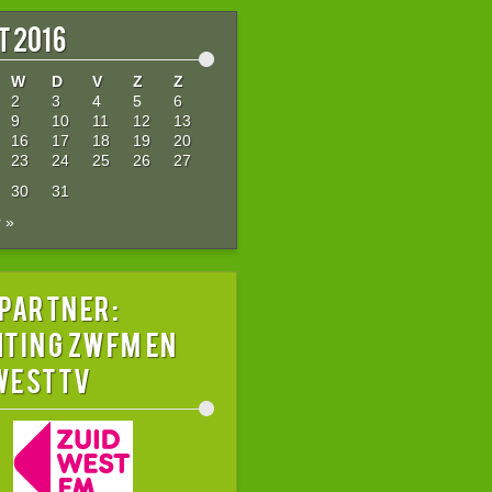
 2016
W
D
V
Z
Z
2
3
4
5
6
9
10
11
12
13
16
17
18
19
20
23
24
25
26
27
30
31
 »
 partner:
hting ZWFM en
westTV