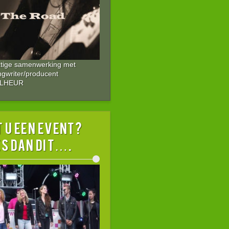
atige samenwerking met
ngwriter/producent
ALHEUR
 U EEN EVENT?
s dan dit….