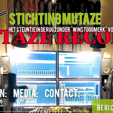
STICHTING MUTAZE
het steuntje in de rug zonder "winstoogmerk" v
N:
MEDIA:
CONTACT:
BERI