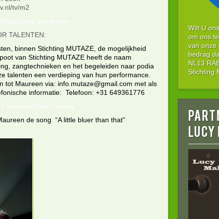
v.nl/tv/m2
acgillavry terugkijken
Wilt U on
R TALENTEN:
om ons te
van onze 
sten, binnen Stichting MUTAZE, de mogelijkheid
bedrag da
e poot van Stichting MUTAZE heeft de naam
NL13 RABO
ing, zangtechnieken en het begeleiden naar podia
Stichtin
uze talenten een verdieping van hun performance.
n tot Maureen via: info.mutaze@gmail.com met als
efonische informatie: Telefoon: +31 649361776
door Maureen Mac Gillavry
Part
reen de song “A little bluer than that”
LUCY