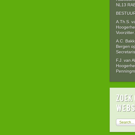
NL13 RAB
BESTUUR
A.Th.S. v
Hoogerhe
Voorzitter.
A.C. Bakk
Bergen o
Secretaris
F.J. van 
Hoogerhe
Penningme
zoek 
webs