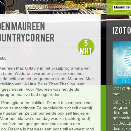
Next
→
BERICHT
HISTORI
den MAUREEN
IZOT
COUNTRYCORNER
5
mrt
EN:
aureen Mac Gillavry in het praatprogramma van
n Loon. Wederom waren er vier sprekers met
op de helft van het programma sierde Maureen Mac
tolking van “A Little Bluer Than That” op, een
IZOTOPE 
ley geschreven. Voor Maureen was het de de
met
isieprogramma live had opgetreden.
OZONE 7 
Piano,gitaar en blokfluit. Dit met tussenpozen van
program
begon ze met zingen.Ze begeleidde zichzelf daarbij
dit maste
de huiskamer. Ze componeerde ook zelf liedjes en
geïnstalle
k.Voor een blauwe maandag was ze (achtergrond)
CUBASEpro
r heeft ze met gelegenheidsmuzikanten een
duidelijke
 op. Daarna is het weer een poos stil geweest rond