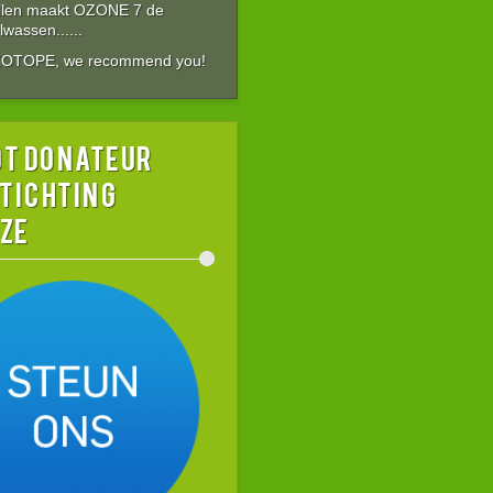
allen maakt OZONE 7 de
wassen......
ZOTOPE, we recommend you!
t donateur
stichting
ZE