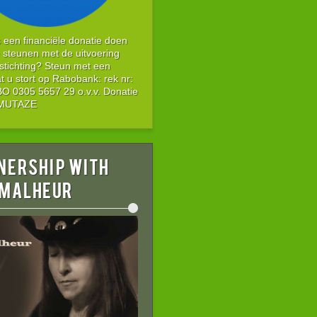
s een financiële donatie doen
 steunen met de uitvoering
stichting? Steun met een
t u stort op Rabobank: rek nr:
 0305 5657 29 o.v.v. Donatie
g MUTAZE
nership with
 MALHEUR