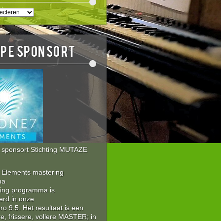
EN
E
OPE sponsort
sponsort Stichting MUTAZE
Elements mastering
ma
ring programma is
erd in onze
 9.5. Het resultaat is een
re, frissere, vollere MASTER; in