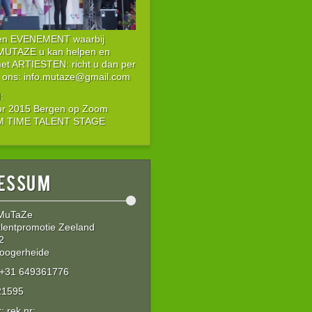
een EVENEMENT waarbij
 MUTAZE u kan helpen en
met ARTIESTEN: richt u dan per
 ons: info.mutaze@gmail.com
:
or 2015 Bergen op Zoom
IM TIME TALENT STAGE
essum
 MuTaZe
lentpromotie Zeeland
2
oogerheide
: +31 649361776
21595
 rek nr: