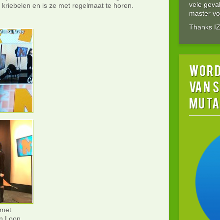
vele gev
 kriebelen en is ze met regelmaat te horen.
master vol
Thanks I
word
van 
MUTA
 met
n Loon