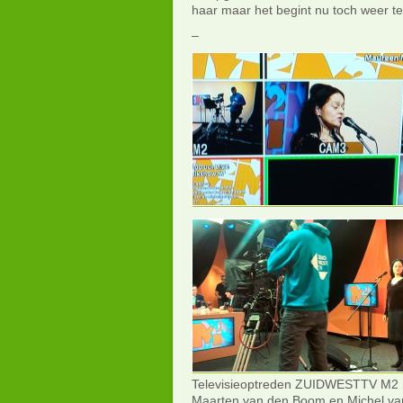
haar maar het begint nu toch weer te
–
Televisieoptreden ZUIDWESTTV M2
Maarten van den Boom en Michel va