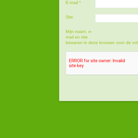
E-mail
*
Site
Mijn naam, e-
mail en site
bewaren in deze browser voor de vol