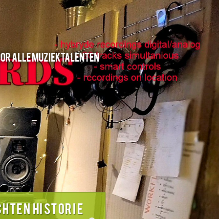
oor alle muziektalenten
CHTEN HISTORIE