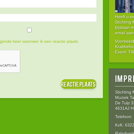
Heeft u 
Stichting
bijstaan 
email aan
gende keer wanneer ik een reactie plaats.
Voorbeeld
Krabbefo
Event: T
Impr
Stichting
Muziek Ta
De Tulp 3
4631AJ H
Telefoon
KvK: 632
Rabobank: