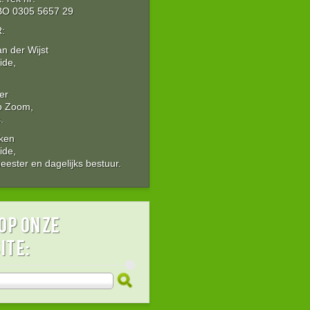
O 0305 5657 29
:
an der Wijst
ide,
er
p Zoom,
.
Aken
ide,
ester en dagelijks bestuur.
op onze
ite: