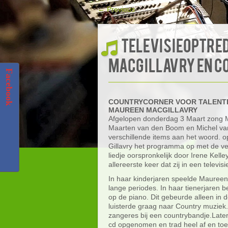
←
Previous
televisieoptre
MACGILLAVRY en 
Facebook
COUNTRYCORNER VOOR TALENT
MAUREEN MACGILLAVRY
Afgelopen donderdag 3 Maart zong M
Maarten van den Boom en Michel va
verschillende items aan het woord. 
Gillavry het programma op met de ver
liedje oorspronkelijk door Irene Kel
allereerste keer dat zij in een telev
In haar kinderjaren speelde Maureen 
lange periodes. In haar tienerjaren 
op de piano. Dit gebeurde alleen in 
luisterde graag naar Country muzie
zangeres bij een countrybandje.Late
cd opgenomen en trad heel af en toe