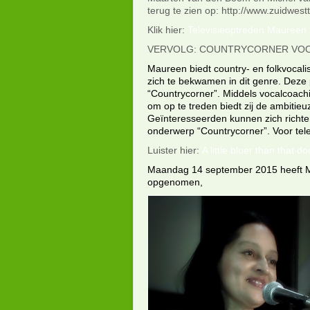
terug te zien op: http://www.zuidwestt
Klik hier:
Televisieoptreden Maureen M
VERVOLG: COUNTRYCORNER VOO
Maureen biedt country- en folkvocali
zich te bekwamen in dit genre. Dez
“Countrycorner”. Middels vocalcoach
om op te treden biedt zij de ambitie
Geïnteresseerden kunnen zich richte
onderwerp “Countrycorner”. Voor tel
Luister hier:
A little bluer than that 
Maandag 14 september 2015 heeft Mau
opgenomen,