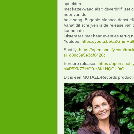
speelden
met kattekwaad als tijdsverdrijf” zet 
neer van de
hele song. Eugenie Monaco danst elk
Vanaf dit schrijven is de release va
kunnen de
luisteraars met haar eventjes terug n
Youtube:
https://youtu.be/aZGhmRal
Spotify;
https://open.spotify.com/t
si=d8dc5a5e3df6426c
Eerdere releases:
https://open.spot
si=P5XK77lHQ0-s3KLHQQU9tQ
Dit is een MUTAZE-Records product