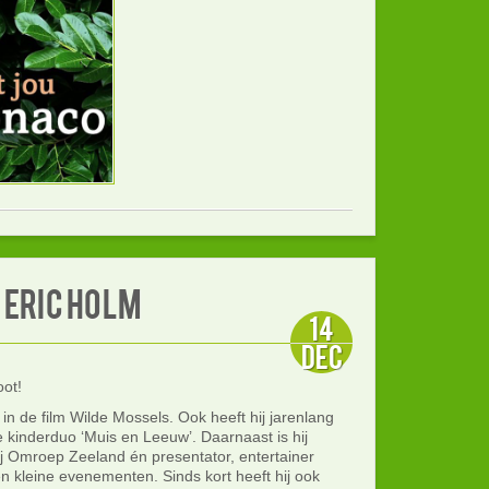
Eric Holm
14
dec
oot!
 in de film Wilde Mossels. Ook heeft hij jarenlang
 kinderduo ‘Muis en Leeuw’. Daarnaast is hij
 Omroep Zeeland én presentator, entertainer
 en kleine evenementen. Sinds kort heeft hij ook