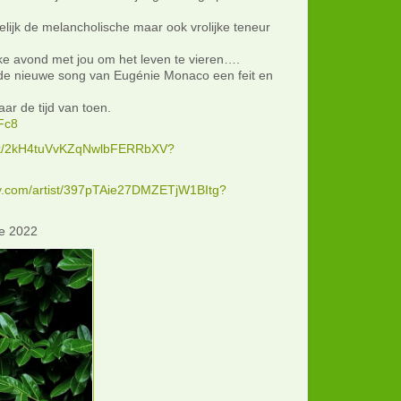
gelijk de melancholische maar ook vrolijke teneur
e avond met jou om het leven te vieren….
n de nieuwe song van Eugénie Monaco een feit en
aar de tijd van toen.
Fc8
rack/2kH4tuVvKZqNwlbFERRbXV?
ify.com/artist/397pTAie27DMZETjW1BItg?
ie 2022