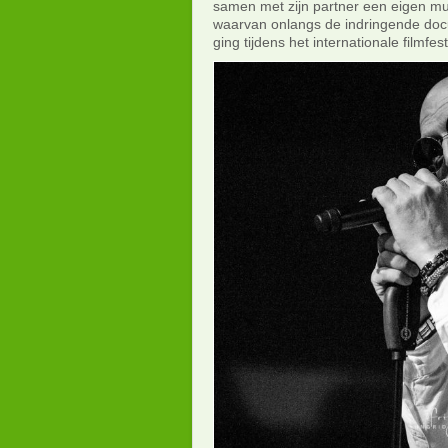
samen met zijn partner een eigen m
waarvan onlangs de indringende doc
ging tijdens het internationale filmfest