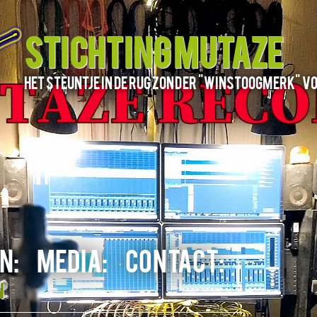
STICHTING MUTAZE
het steuntje in de rug zonder "winstoogmerk" v
N:
MEDIA:
CONTACT:
n