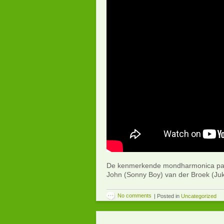
De kenmerkende mondharmonica parti
John (Sonny Boy) van der Broek (Juk
No comments
|
Posted in
Uncategorized