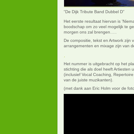
“De Dijk Tribute Band Dubbel D”
Het eerste resultaat hiervan is ‘Niem
boodschap om zo veel mogelijk te ge
morgen ons zal brengen…..
De compositie, tekst en Artwork zijn
arrangementen en mixage zijn van d
Het nummer is uitgebracht op het pla
stichting die als doel heeft Artieste
(inclusief Vocal Coaching, Repertoire
van de juiste muzikanten).
(met dank aan Eric Holm voor de foto