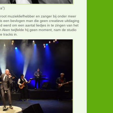
za”)
groot muziekliefhebber en zanger bij onder meer
c is een bevlogen man die geen creatieve uitdaging
d werd om een aantal liedjes in te zingen van het
n Aken twijfelde hij geen moment, nam de studio
e tracks in.