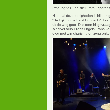
(foto Ingrid Ruedisueli “foto Esperan
Naast al deze bezigheden is hij ook 
“De Dijk tribute band Dubbel D”. Eri
uit de weg gaat. Dus toen hij gevraag
schrijversduo Frank Engels/Frans va
over met zijn charisma en zong enkel