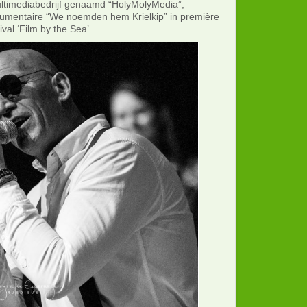
ultimediabedrijf genaamd “HolyMolyMedia”,
umentaire “We noemden hem Krielkip” in première
ival ‘Film by the Sea’.