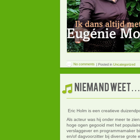
No comments
|
Posted in
Uncategorized
NIEMAND WEET… 
Eric Holm is een creatieve duizendp
Als acteur was hij onder meer te zien
hoge ogen gegooid met het populaire
verslaggever en programmamaker bij
en/of dagvoorzitter bij diverse grote