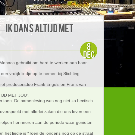
 Ik dans altijd met
8
dec
 Monaco gebruikt om hard te werken aan haar
en vrolijk liedje op te nemen bij Stichting
 het producersduo Frank Engels en Frans van
LTIJD MET JOU”.
an toen. De samenleving was nog niet zo hectisch
overspoeld met allerlei zaken die ons leven een
helpen herinneren aan de periode waar genieten
an het liedje is “Toen de jongens nog op de straat