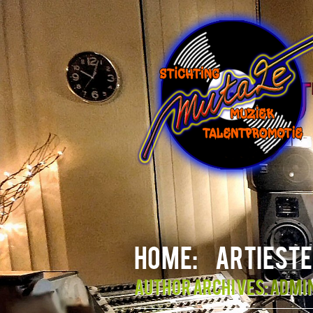
HOME:
ARTIESTE
Author Archives:
admi