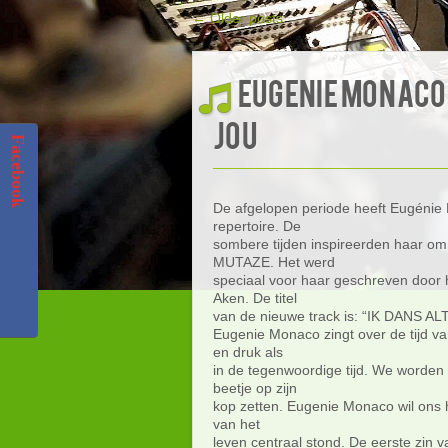
←
Older posts
Eugenie Monaco –
jou
Facebook
De afgelopen periode heeft Eugénie
repertoire. De
sombere tijden inspireerden haar om e
MUTAZE. Het werd
speciaal voor haar geschreven door
Aken. De titel
van de nieuwe track is: “IK DANS A
Eugenie Monaco zingt over de tijd v
en druk als
in de tegenwoordige tijd. We worden 
beetje op zijn
kop zetten. Eugenie Monaco wil ons 
van het
leven centraal stond. De eerste zin v