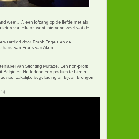
and weet….’, een lofzang op de liefde met als
nieten van elkaar, want ‘niemand weet wat de
 vervaardigd door Frank Engels en de
e hand van Frans van Aken.
tenlabel van Stichting Mutaze. Een non-profit
n uit Belgie en Nederland een podium te bieden.
 advies, zakelijke begeleiding en bijeen brengen
’s)